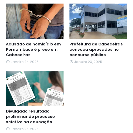
o
r
p
a
g
I
k
p
m
e
n
r
Acusado de homicídio em
Prefeitura de Cabeceiras
Pernambuco é preso em
convoca aprovados no
Cabeceiras
concurso público
Janeiro 24, 2025
Janeiro 23, 2025
Divulgado resultado
preliminar do processo
seletivo na educação
Janeiro 23, 2025