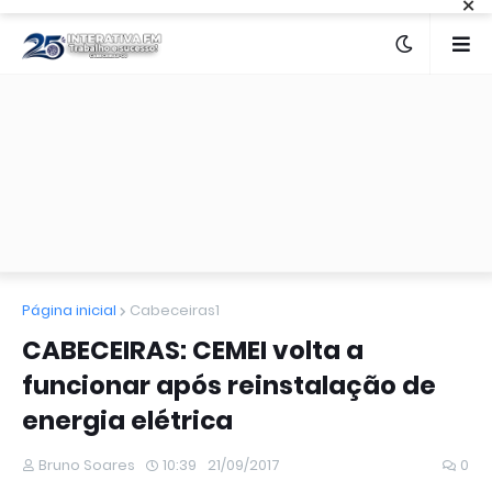
×
Página inicial
Cabeceiras1
CABECEIRAS: CEMEI volta a
funcionar após reinstalação de
energia elétrica
Bruno Soares
10:39
21/09/2017
0