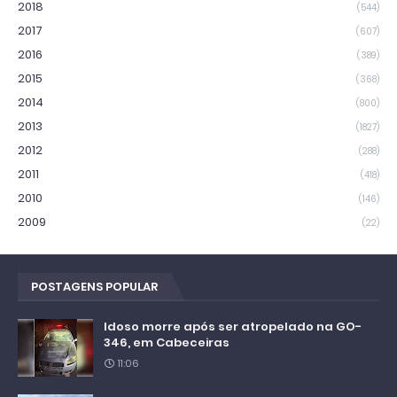
2018
(544)
2017
(607)
2016
(389)
2015
(368)
2014
(800)
2013
(1827)
2012
(288)
2011
(418)
2010
(146)
2009
(22)
POSTAGENS POPULAR
Idoso morre após ser atropelado na GO-
346, em Cabeceiras
11:06