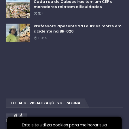
Cada rua de Cabeceiras tem um CEP e
moradores relatam dificuldades
11:14
Professora aposentada Lourdes morre em
acidente na BR-020
09:55
TOTAL DE VISUALIZAÇÕES DE PÁGINA
4
4
1
6
8
6
9
Este site utiliza cookies para melhorar sua