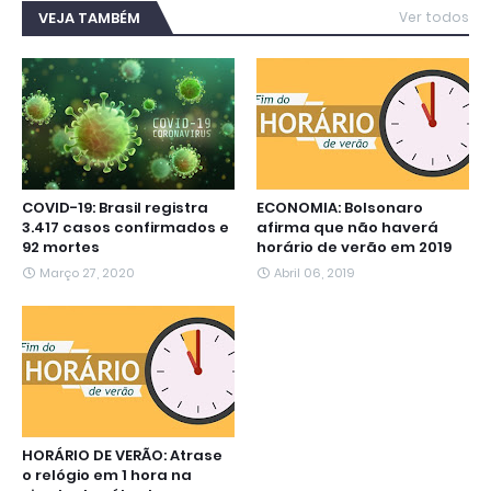
b
t
s
g
e
e
l
VEJA TAMBÉM
Ver todos
o
e
A
r
n
d
o
r
p
a
g
I
k
p
m
e
n
r
COVID-19: Brasil registra
ECONOMIA: Bolsonaro
3.417 casos confirmados e
afirma que não haverá
92 mortes
horário de verão em 2019
Março 27, 2020
Abril 06, 2019
HORÁRIO DE VERÃO: Atrase
o relógio em 1 hora na