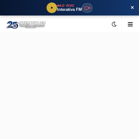
×
AO VIVO
Interativa FM