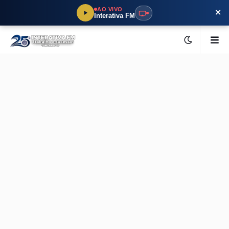
×
AO VIVO
Interativa FM