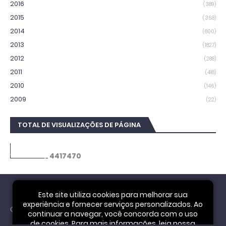
2016
(389)
2015
(368)
2014
(800)
2013
(1827)
2012
(288)
2011
(418)
2010
(146)
2009
(22)
TOTAL DE VISUALIZAÇÕES DE PÁGINA
4
4
1
7
4
7
0
Este site utiliza cookies para melhorar sua
experiência e fornecer serviços personalizados. Ao
Cookie Notice
continuar a navegar, você concorda com o uso
de cookies. Para mais informações, leia nossa