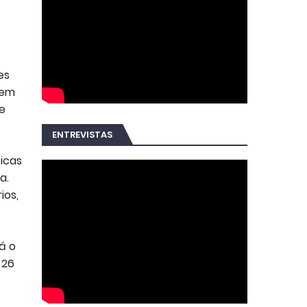
es
dem
e
ENTREVISTAS
icas
a.
ios,
á o
 26