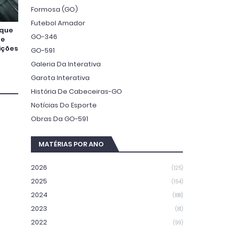
Formosa (GO)
Futebol Amador
 que
GO-346
 e
ições
GO-591
Galeria Da Interativa
Garota Interativa
História De Cabeceiras-GO
Notícias Do Esporte
Obras Da GO-591
MATÉRIAS POR ANO
2026
(125)
2025
(154)
2024
(188)
2023
(81)
2022
(99)