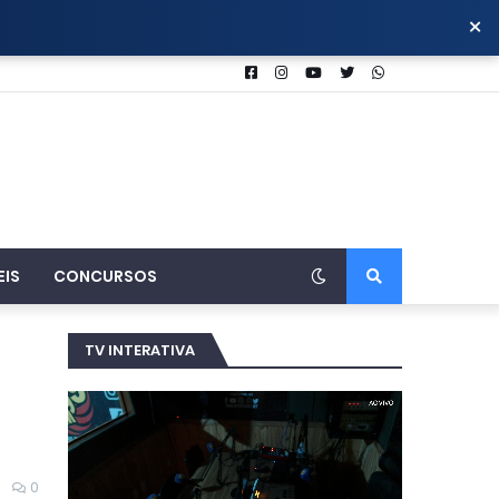
×
EIS
CONCURSOS
TV INTERATIVA
0