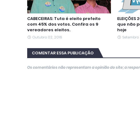
CABECEIRAS: Tuta é eleito prefeito
ELEIÇÕES 2
com 45% dos votos. Confira os 9
que não po
vereadores eleitos.
hoje
Outubro 02, 2016
Setembro 
COMENTAR ESSA PUBLICAÇÃO
Os comentários não representam a opinião do site; a resp