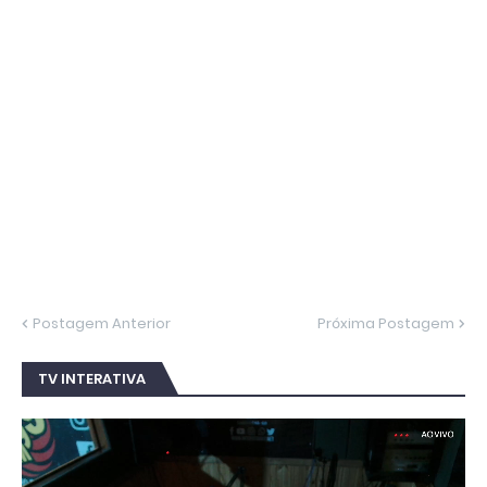
Postagem Anterior
Próxima Postagem
TV INTERATIVA