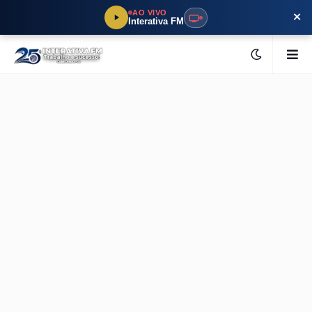
×
AO VIVO
Interativa FM