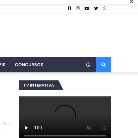
×
EIS
CONCURSOS
TV INTERATIVA
0