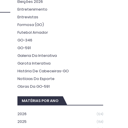
Eleições 2026
Entretenimento
Entrevistas
Formosa (GO)
Futebol Amador
GO-346
GO-591
Galeria Da Interativa
Garota Interativa
História De Cabeceiras-GO
Notícias Do Esporte
Obras Da GO-591
MATÉRIAS POR ANO
2026
(124)
2025
(154)