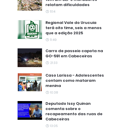
relatam dificuldades
11:14
Regional Vale do Urucuia
terá oito time, seis a menos
que a edição 2025
11:49
Carro de passeio capota na
GO-591 em Cabeceiras
21:33
Caso Larissa - Adolescentes
contam como mataram
menina
10:38
Deputado Issy Quinan
comenta sobre o
recapeamento das ruas de
Cabeceiras
13:05