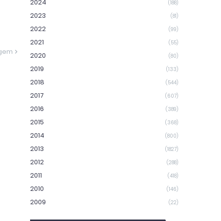
2024
(188)
2023
(81)
2022
(99)
2021
(55)
agem
2020
(80)
2019
(133)
2018
(544)
2017
(607)
2016
(389)
2015
(368)
2014
(800)
2013
(1827)
2012
(288)
2011
(418)
2010
(146)
2009
(22)