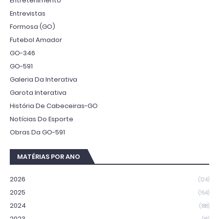
Entretenimento
Entrevistas
Formosa (GO)
Futebol Amador
GO-346
GO-591
Galeria Da Interativa
Garota Interativa
História De Cabeceiras-GO
Notícias Do Esporte
Obras Da GO-591
MATÉRIAS POR ANO
2026
(124)
2025
(154)
2024
(188)
2023