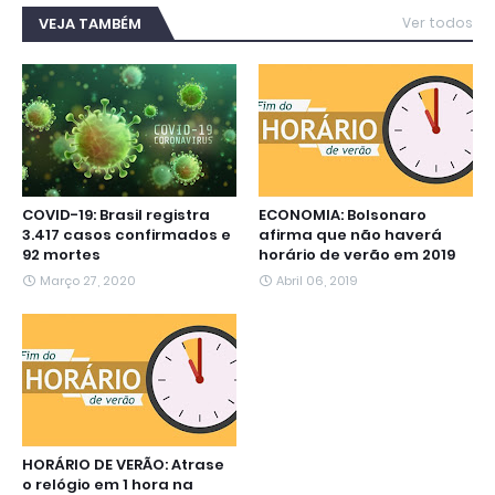
e
t
t
e
s
k
i
b
t
s
g
e
e
l
VEJA TAMBÉM
Ver todos
o
e
A
r
n
d
o
r
p
a
g
I
k
p
m
e
n
r
COVID-19: Brasil registra
ECONOMIA: Bolsonaro
3.417 casos confirmados e
afirma que não haverá
92 mortes
horário de verão em 2019
Março 27, 2020
Abril 06, 2019
HORÁRIO DE VERÃO: Atrase
o relógio em 1 hora na