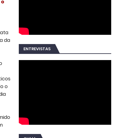
 o
data
ta da
ENTREVISTAS
o
ticos
do o
dia
umido
em