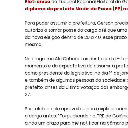
Eletrônico
do Tribunal Regional Eleitoral de 
diploma do prefeito Nadir de Paiva (PP) no
Para poder assumir a prefeitura, Gerson preci
autoriza a tomar posse do cargo até que uma 
da nova eleição dentro de 20 a 40, esse prazo n
mesma.
No programa Alô Cabeceiras desta sexta – feir
momento e da expectativa de assumir a prefe
como presidente do legislativo, no dia 1ª de ja
e também de algumas pessoas da sociedade po
prefeito, antes da ultima votação dos embargo
27.
Por telefone ele aproveitou para explicar como
o cargo antes. “Foi publicado no TRE de Goiân
ainda um prazo para me notificar na câmara pa