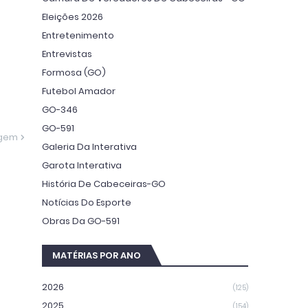
Eleições 2026
Entretenimento
Entrevistas
Formosa (GO)
Futebol Amador
GO-346
GO-591
agem
Galeria Da Interativa
Garota Interativa
História De Cabeceiras-GO
Notícias Do Esporte
Obras Da GO-591
MATÉRIAS POR ANO
2026
(125)
2025
(154)