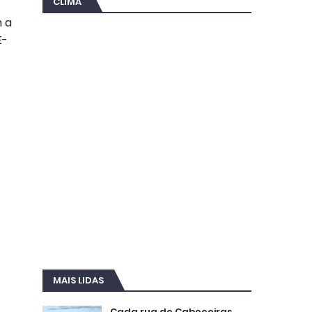
CLIMA
m a
E-
MAIS LIDAS
Cada rua de Cabeceiras