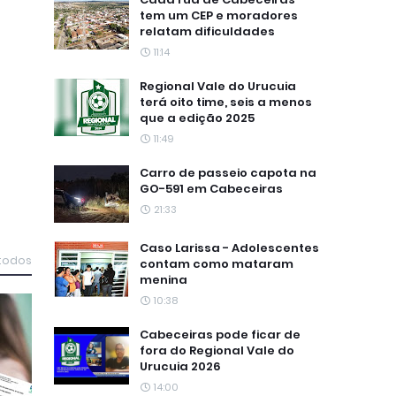
tem um CEP e moradores
relatam dificuldades
11:14
Regional Vale do Urucuia
terá oito time, seis a menos
que a edição 2025
11:49
Carro de passeio capota na
GO-591 em Cabeceiras
21:33
Caso Larissa - Adolescentes
 todos
contam como mataram
menina
10:38
Cabeceiras pode ficar de
fora do Regional Vale do
Urucuia 2026
14:00