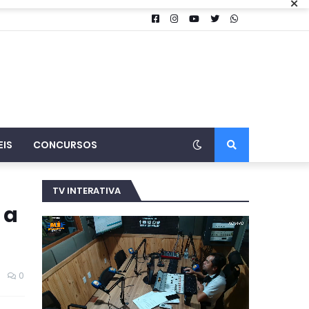
×
EIS
CONCURSOS
TV INTERATIVA
 a
0