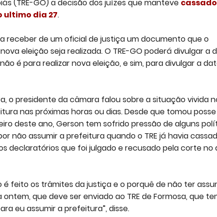
Goiás (TRE-GO) a decisão dos juízes que manteve
cassado
 ultimo dia 27
.
sa receber de um oficial de justiça um documento que o
nova eleição seja realizada. O TRE-GO poderá divulgar a 
ão é para realizar nova eleição, e sim, para divulgar a da
a, o presidente da câmara falou sobre a situação vivida n
itura nas próximas horas ou dias. Desde que tomou posse
neiro deste ano, Gerson tem sofrido pressão de alguns polí
r não assumir a prefeitura quando o TRE já havia cassa
s declaratórios que foi julgado e recusado pela corte no 
 é feito os trâmites da justiça e o porquê de não ter ass
ia ontem, que deve ser enviado ao TRE de Formosa, que t
ra eu assumir a prefeitura”, disse.