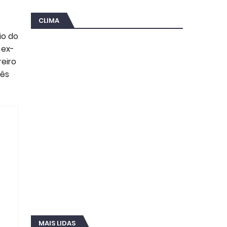
CLIMA
io do
 ex-
reiro
mês
MAIS LIDAS