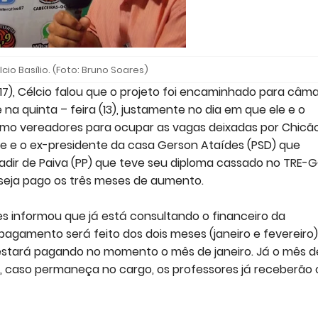
io Basílio. (Foto: Bruno Soares)
17), Célcio falou que o projeto foi encaminhado para câm
na quinta – feira (13), justamente no dia em que ele e o
mo vereadores para ocupar as vagas deixadas por Chicã
de e o ex-presidente da casa Gerson Ataídes (PSD) que
Nadir de Paiva (PP) que teve seu diploma cassado no TRE-
ue seja pago os três meses de aumento.
des informou que já está consultando o financeiro da
 pagamento será feito dos dois meses (janeiro e fevereiro)
e estará pagando no momento o mês de janeiro. Já o mês d
, caso permaneça no cargo, os professores já receberão