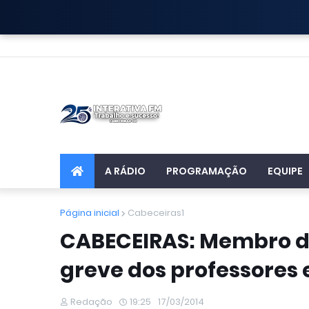
A RÁDIO
PROGRAMAÇÃO
EQUIPE
Página inicial
Cabeceiras1
CABECEIRAS: Membro do 
greve dos professores 
Redação
19:25
17/03/2014