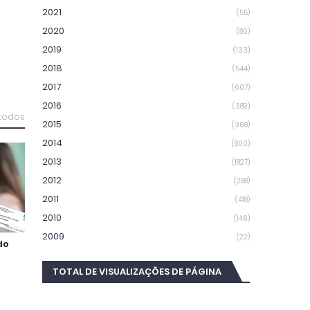
2021
(55)
2020
(80)
2019
(133)
2018
(544)
2017
(607)
2016
(389)
 todos
2015
(368)
2014
(800)
2013
(1827)
2012
(288)
2011
(418)
2010
(146)
2009
(22)
do
TOTAL DE VISUALIZAÇÕES DE PÁGINA