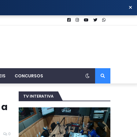
×
EIS
CONCURSOS
TV INTERATIVA
 a
0