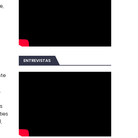
e,
ENTREVISTAS
nte
.
s
ties
,