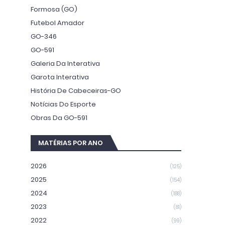
Formosa (GO)
Futebol Amador
GO-346
GO-591
Galeria Da Interativa
Garota Interativa
História De Cabeceiras-GO
Notícias Do Esporte
Obras Da GO-591
MATÉRIAS POR ANO
2026
(125)
2025
(154)
2024
(188)
2023
(81)
2022
(99)