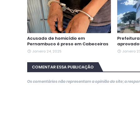
r
Acusado de homicídio em
Prefeitur
Pernambuco é preso em Cabeceiras
aprovados
Janeiro 24, 2025
Janeiro 2
COMENTAR ESSA PUBLICAÇÃO
Os comentários não representam a opinião do site; a resp