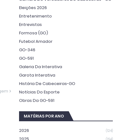
Eleições 2026
Entretenimento
Entrevistas
Formosa (GO)
Futebol Amador
GO-346
GO-591
Galeria Da Interativa
Garota Interativa
História De Cabeceiras-GO
agem
Notícias Do Esporte
Obras Da GO-591
MATÉRIAS POR ANO
2026
(124)
2025
(154)