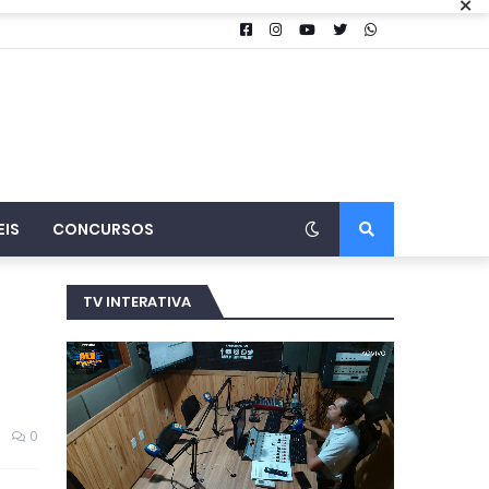
×
EIS
CONCURSOS
TV INTERATIVA
0