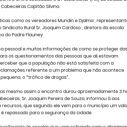
abeceiras Capitão Silvino.
ticas como os vereadores Mundin e Djalma , representant
 Sindicato Rural Sr. Joaquim Cardoso , diretora da escola
ça do Padre Flauney.
ça pessoal e muitas informações de como se proteger da
para os questionamentos das pessoas que ali estavam
erceber que a população não está satisfeita com a
 reclamações referente a um problema que não acontece
equena, o “tráfico de drogas”.
s mesmo assim o encontro durou aproximadamente 3 ho
eceiras, Sr. Joaquim Pereira de Souza, informou à aos
e recursos, que segundo ele vem para o município um valo
ão é repassado para a segurança da cidade.
i referente às escolas que vem sofrendo com o aliciame