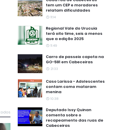
tem um CEP e moradores
relatam dificuldades
11:14
Regional Vale do Urucuia
terá oito time, seis a menos
que a edição 2025
11:49
Carro de passeio capota na
GO-591 em Cabeceiras
21:33
Caso Larissa - Adolescentes
contam como mataram
menina
10:38
Deputado Issy Quinan
 todos
comenta sobre o
recapeamento das ruas de
Cabeceiras