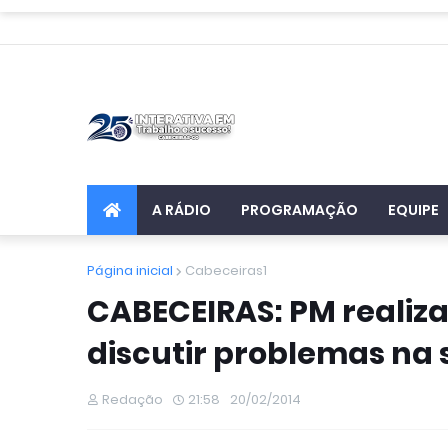
A RÁDIO
PROGRAMAÇÃO
EQUIPE
Página inicial
Cabeceiras1
CABECEIRAS: PM realiz
discutir problemas na
Redação
21:58
20/02/2014