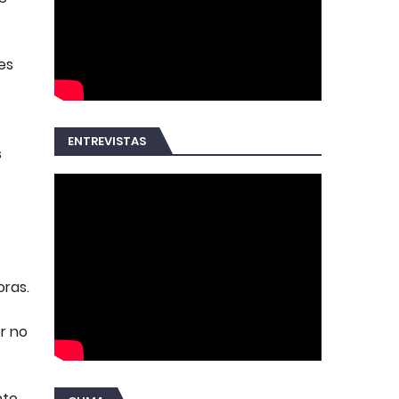
es
ENTREVISTAS
s
ras.
r no
nto