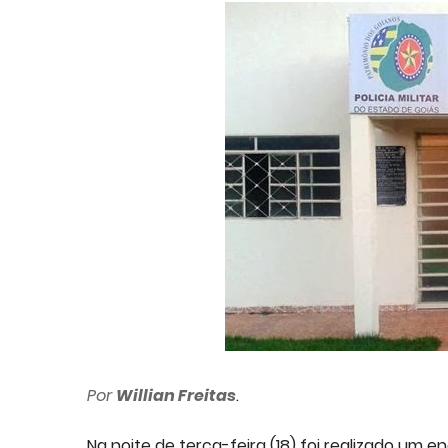
Por
Willian Freitas
.
Na noite de terça-feira (18) foi realizado um e