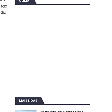
CLIMA
itão
ediu
MAIS LIDAS
Cada rua de Cabeceiras