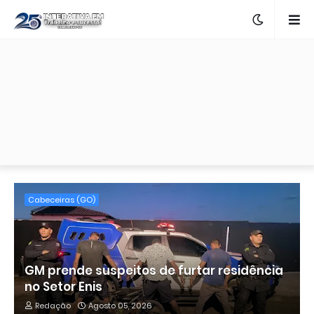
Cabeceiras (GO)
GM prende suspeitos de furtar residência
no Setor Enis
Redação
Agosto 05, 2026