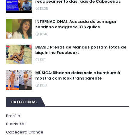
recapeamento das ruas de Cabeceiras
13:05
INTERNACIONAL: Acusada de esmagar
sobrinho emagrece 376 quilos.
16:46
BRASIL: Presas de Manaus postam fotos de
biquíni no Facebook.
13:11
MÚSICA: Rihanna deixa seio e bumbum à
mostra com look transparente
13:10
CATEGORIAS
Brasília
Buritis-MG
Cabeceira Grande