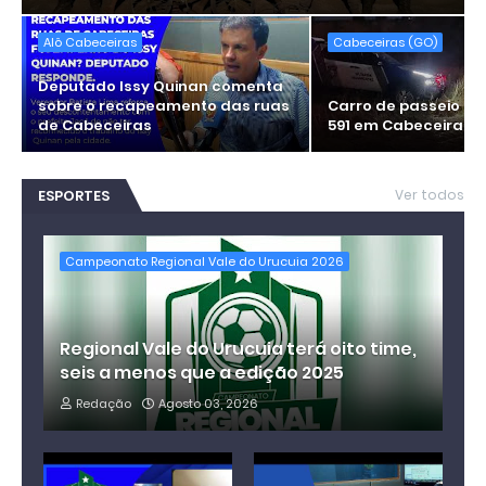
Alô Cabeceiras
Cabeceiras (GO)
Deputado Issy Quinan comenta
sobre o recapeamento das ruas
Carro de passeio c
de Cabeceiras
591 em Cabeceiras
ESPORTES
Ver todos
Campeonato Regional Vale do Urucuia 2026
Regional Vale do Urucuia terá oito time,
seis a menos que a edição 2025
Redação
Agosto 03, 2026