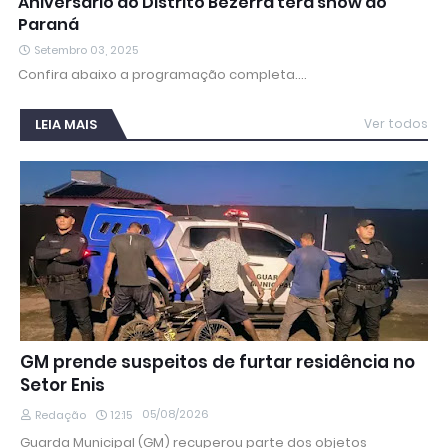
Aniversário do Distrito Bezerra terá show do
Paraná
Setembro 03, 2025
Confira abaixo a programação completa.…
LEIA MAIS
Ver todos
GM prende suspeitos de furtar residência no
Setor Enis
05/08/2026
Redação
12:15
Guarda Municipal (GM) recuperou parte dos objetos