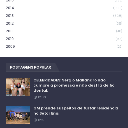
2015
(736)
2014
(1600)
2013
(3088)
2012
(288)
2011
(418)
2010
(146)
2009
(22)
POSTAGENS POPULAR
CELEBRIDADES: Sergio Mallandro não
cumpre a promessa e não desfila de fio
dental.
12:00
GM prende suspeitos de furtar residência
no Setor Enis
12:15