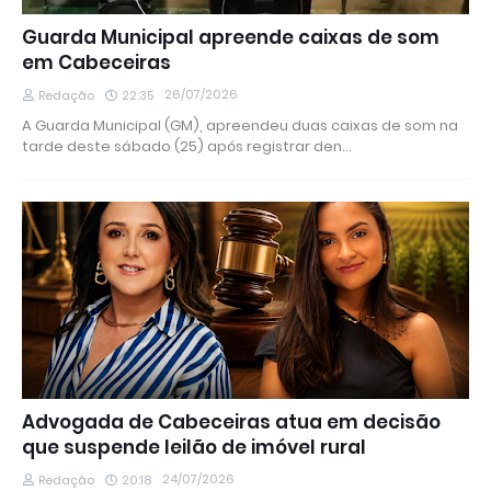
Guarda Municipal apreende caixas de som
em Cabeceiras
26/07/2026
Redação
22:35
A Guarda Municipal (GM), apreendeu duas caixas de som na
tarde deste sábado (25) após registrar den…
Advogada de Cabeceiras atua em decisão
que suspende leilão de imóvel rural
24/07/2026
Redação
20:18