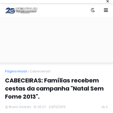
×
Página inicial
Cabeceiras1
CABECEIRAS: Famílias recebem
cestas da campanha "Natal Sem
Fome 2013".
Bruno Soares
20:27
24/12/2013
2