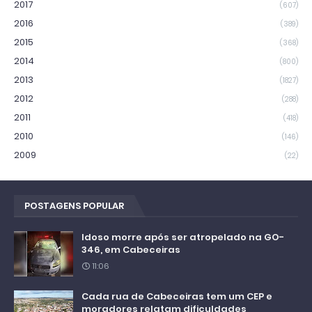
2017
(607)
2016
(389)
2015
(368)
2014
(800)
2013
(1827)
2012
(288)
2011
(418)
2010
(146)
2009
(22)
POSTAGENS POPULAR
Idoso morre após ser atropelado na GO-
346, em Cabeceiras
11:06
Cada rua de Cabeceiras tem um CEP e
moradores relatam dificuldades