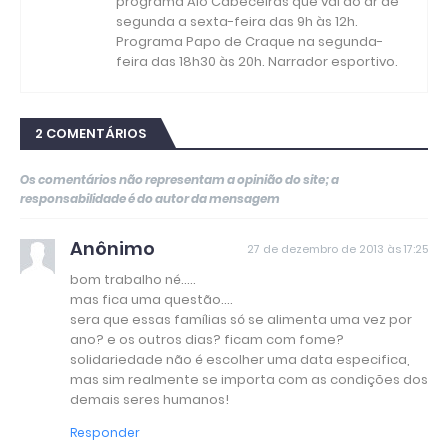
programa Alô Cabeceiras que vai ao ar de
segunda a sexta-feira das 9h às 12h.
Programa Papo de Craque na segunda-
feira das 18h30 às 20h. Narrador esportivo.
2 COMENTÁRIOS
Os comentários não representam a opinião do site; a
responsabilidade é do autor da mensagem
Anônimo
27 de dezembro de 2013 às 17:25
bom trabalho né.....
mas fica uma questão....
sera que essas famílias só se alimenta uma vez por
ano? e os outros dias? ficam com fome?
solidariedade não é escolher uma data especifica,
mas sim realmente se importa com as condições dos
demais seres humanos!
Responder