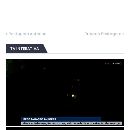
Postagem Anterior
Próxima Postagem
TV INTERATIVA