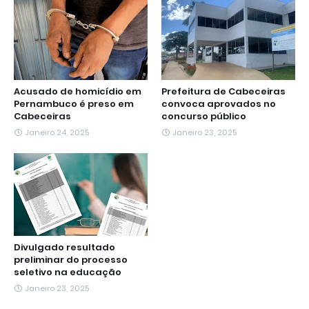
k
p
m
e
n
r
Acusado de homicídio em
Prefeitura de Cabeceiras
Pernambuco é preso em
convoca aprovados no
Cabeceiras
concurso público
Janeiro 24, 2025
Janeiro 23, 2025
Divulgado resultado
preliminar do processo
seletivo na educação
Janeiro 23, 2025