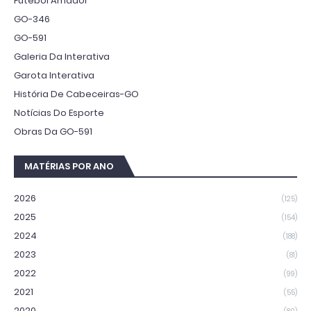
Futebol Amador
GO-346
GO-591
Galeria Da Interativa
Garota Interativa
História De Cabeceiras-GO
Notícias Do Esporte
Obras Da GO-591
MATÉRIAS POR ANO
2026
(125)
2025
(154)
2024
(188)
2023
(81)
2022
(99)
2021
(55)
2020