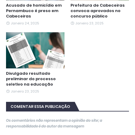
Acusado de homicídio em
Prefeitura de Cabeceiras
Pernambuco é preso em
convoca aprovados no
Cabeceiras
concurso público
Janeiro 24, 2025
Janeiro 23, 2025
Divulgado resultado
preliminar do processo
seletivo na educação
Janeiro 23, 2025
COMENTAR ESSA PUBLICAÇÃO
Os comentários não representam a opinião do site; a
responsabilidade é do autor da mensagem