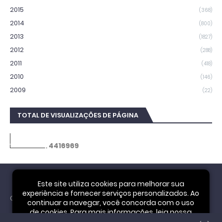
2015
(368)
2014
(800)
2013
(1827)
2012
(288)
2011
(418)
2010
(146)
2009
(22)
TOTAL DE VISUALIZAÇÕES DE PÁGINA
4
4
1
6
9
6
9
Este site utiliza cookies para melhorar sua
experiência e fornecer serviços personalizados. Ao
Cookie Notice
continuar a navegar, você concorda com o uso
de cookies. Para mais informações, leia nossa