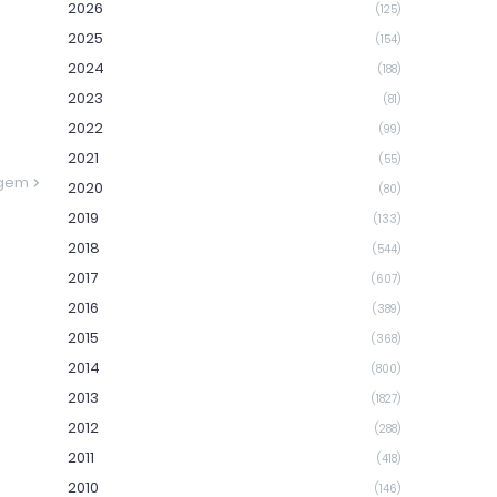
2026
(125)
2025
(154)
2024
(188)
2023
(81)
2022
(99)
2021
(55)
agem
2020
(80)
2019
(133)
2018
(544)
2017
(607)
2016
(389)
2015
(368)
2014
(800)
2013
(1827)
2012
(288)
2011
(418)
2010
(146)