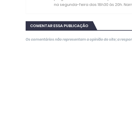
na segunda-feira das 18h30 às 20h. Nar
COMENTAR ESSA PUBLICAÇÃO
Os comentários não representam a opinião do site; a resp