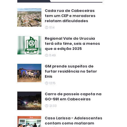
Cada rua de Cabeceiras
tem um CEP e moradores
relatam dificuldades
11:14
Regional Vale do Urucuia
terá oito time, seis a menos
que a edição 2025
11:49
GM prende suspeitos de
furtar residência no Setor
Enis
12:15
Carro de passeio capota na
GO-591 em Cabeceiras
21:33
Caso Larissa - Adolescentes
contam como mataram