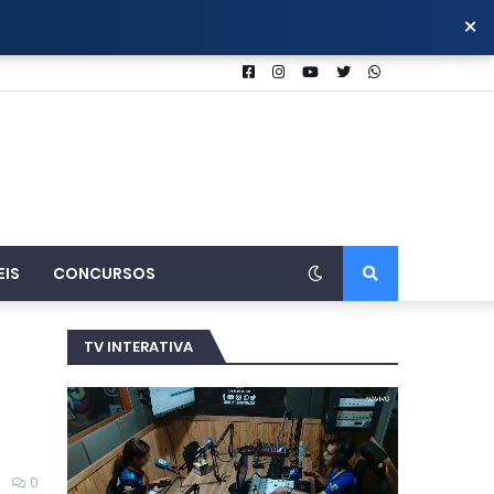
×
EIS
CONCURSOS
TV INTERATIVA
0