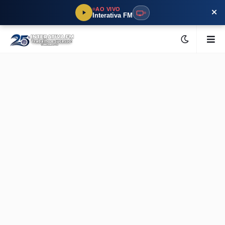
×
AO VIVO
Interativa FM