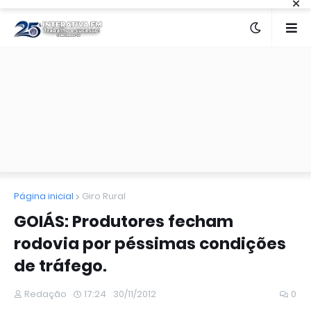
×
Página inicial
Giro Rural
GOIÁS: Produtores fecham
rodovia por péssimas condições
de tráfego.
Redação
17:24
30/11/2012
0