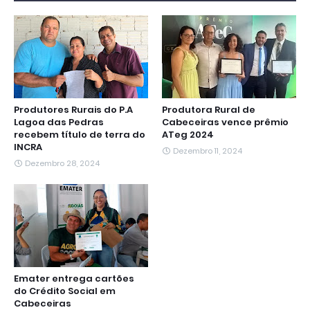
o
r
p
a
g
I
k
p
m
e
n
r
Produtores Rurais do P.A
Produtora Rural de
Lagoa das Pedras
Cabeceiras vence prêmio
recebem título de terra do
ATeg 2024
INCRA
Dezembro 11, 2024
Dezembro 28, 2024
Emater entrega cartões
do Crédito Social em
Cabeceiras