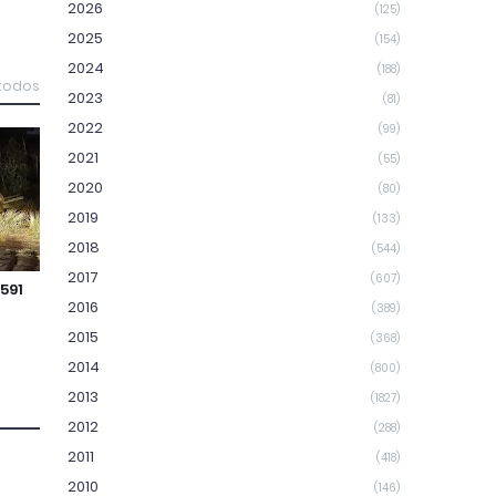
2026
(125)
2025
(154)
2024
(188)
 todos
2023
(81)
2022
(99)
2021
(55)
2020
(80)
2019
(133)
2018
(544)
2017
(607)
591
2016
(389)
2015
(368)
2014
(800)
2013
(1827)
2012
(288)
2011
(418)
2010
(146)