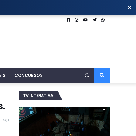
×
EIS
CONCURSOS
TV INTERATIVA
s.
0