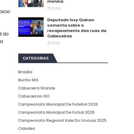
menina
10:38
picio
Deputado Issy Quinan
comenta sobre o
recapeamento das ruas de
l do
Cabeceiras
da
13:05
CATEGORIAS
Brasília
Buritis-MG
Cabeceira Grande
Cabeceiras-GO
Campeonato Municipal De Futebol 2026
Campeonato Municipal De Futsal 2026
Campeonato Regional Vale Do Urucuia 2025
Cidades