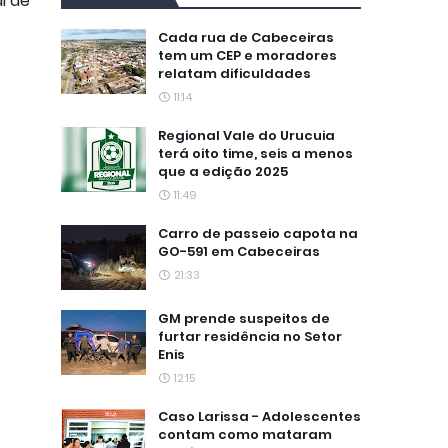
l de
Cada rua de Cabeceiras
tem um CEP e moradores
relatam dificuldades
11:14
Regional Vale do Urucuia
terá oito time, seis a menos
que a edição 2025
11:49
Carro de passeio capota na
GO-591 em Cabeceiras
21:33
GM prende suspeitos de
furtar residência no Setor
Enis
12:15
Caso Larissa - Adolescentes
contam como mataram