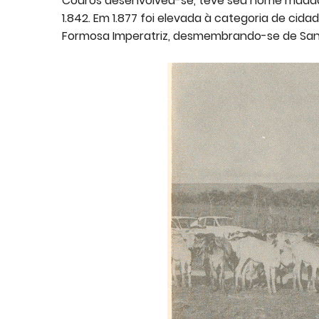
Couros desenvolveu-se, teve seu nome mudado 
1.842. Em 1.877 foi elevada à categoria de cida
Formosa Imperatriz, desmembrando-se de Santa 