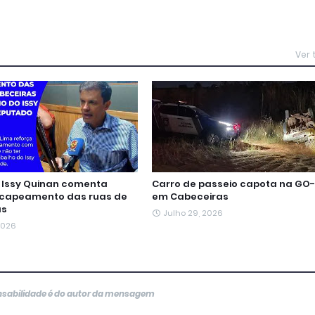
Ver
Issy Quinan comenta
Carro de passeio capota na GO-
ecapeamento das ruas de
em Cabeceiras
as
Julho 29, 2026
 2026
onsabilidade é do autor da mensagem