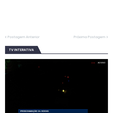
Postagem Anterior
Próxima Postagem
TV INTERATIVA