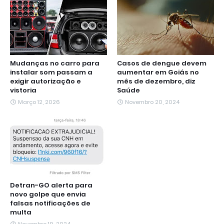
r
Mudanças no carro para
Casos de dengue devem
instalar som passam a
aumentar em Goiás no
exigir autorização e
mês de dezembro, diz
vistoria
Saúde
Março 12, 2026
Novembro 20, 2024
Detran-GO alerta para
novo golpe que envia
falsas notificações de
multa