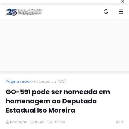
×
Página inicial
Cabeceiras (GO)
GO-591 pode ser nomeada em
homenagem ao Deputado
Estadual Iso Moreira
Redação
18:49
18/11/2024
0