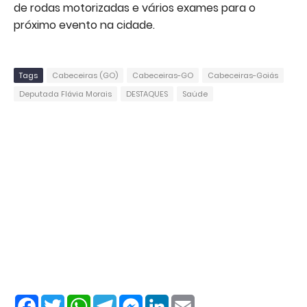
de rodas motorizadas e vários exames para o
próximo evento na cidade.
Tags
Cabeceiras (GO)
Cabeceiras-GO
Cabeceiras-Goiás
Deputada Flávia Morais
DESTAQUES
Saúde
F
T
W
T
M
L
E