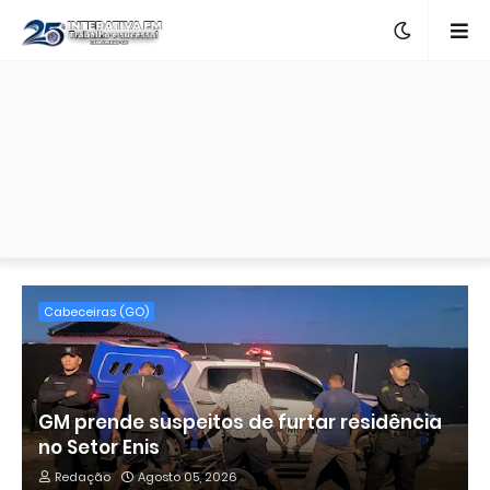
Cabeceiras (GO)
GM prende suspeitos de furtar residência
no Setor Enis
Redação
Agosto 05, 2026