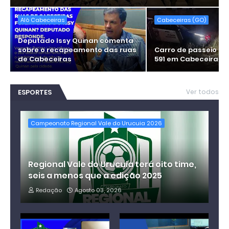
Alô Cabeceiras
Cabeceiras (GO)
Deputado Issy Quinan comenta
sobre o recapeamento das ruas
Carro de passeio c
de Cabeceiras
591 em Cabeceiras
ESPORTES
Ver todos
Campeonato Regional Vale do Urucuia 2026
Regional Vale do Urucuia terá oito time,
seis a menos que a edição 2025
Redação
Agosto 03, 2026