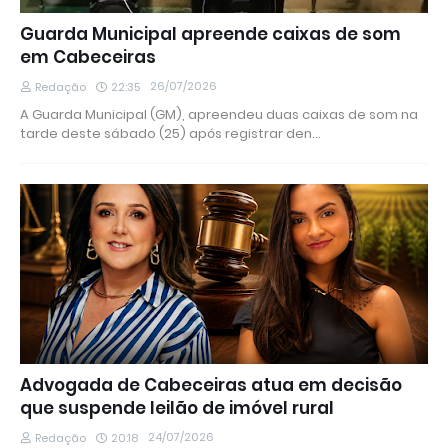
Guarda Municipal apreende caixas de som
em Cabeceiras
26/07/2026
Redação
22:35
A Guarda Municipal (GM), apreendeu duas caixas de som na
tarde deste sábado (25) após registrar den…
Advogada de Cabeceiras atua em decisão
que suspende leilão de imóvel rural
24/07/2026
Redação
20:18