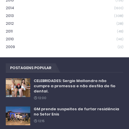
2015
(736)
2014
(1600)
2013
(3088)
2012
(288)
2011
(418)
2010
(146)
2009
(22)
POSTAGENS POPULAR
CELEBRIDADES: Sergio Mallandro não
cumpre a promessa e não desfila de fio
dental.
12:00
GM prende suspeitos de furtar residência
no Setor Enis
12:15