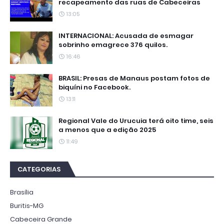
recapeamento das ruas de Cabeceiras
13:05
INTERNACIONAL: Acusada de esmagar
sobrinho emagrece 376 quilos.
16:46
BRASIL: Presas de Manaus postam fotos de
biquíni no Facebook.
13:11
Regional Vale do Urucuia terá oito time, seis
a menos que a edição 2025
11:49
CATEGORIAS
Brasília
Buritis-MG
Cabeceira Grande