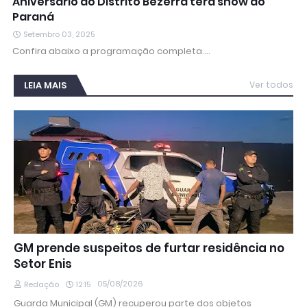
Aniversário do Distrito Bezerra terá show do
Paraná
Setembro 03, 2025
Confira abaixo a programação completa.…
LEIA MAIS
Ver todos
GM prende suspeitos de furtar residência no
Setor Enis
05/08/2026
Redação
12:15
Guarda Municipal (GM) recuperou parte dos objetos