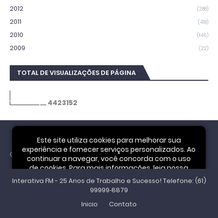
2012
(288)
2011
(418)
2010
(146)
2009
(22)
TOTAL DE VISUALIZAÇÕES DE PÁGINA
4
4
2
3
1
5
2
Este site utiliza cookies para melhorar sua
experiência e fornecer serviços personalizados. Ao
Cookie Notice
continuar a navegar, você concorda com o uso
de cookies. Para mais informações, leia nossa
Interativa FM - 25 Anos de Trabalho e Sucesso! Telefone: (61)
Política de Privacidade
.
Aceitar
99999‑8879
Inicio
Contato