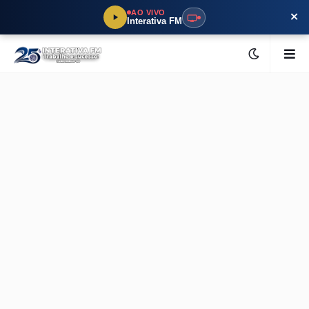
×
AO VIVO
Interativa FM