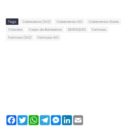
Tags
Cabeceiras (GO)
Cabeceiras-GO
Cabeceiras-Goiás
Cidades
Corpo de Bombeiros
DESTAQUES
Formosa
Formosa (GO)
Formosa-GO
F
T
W
T
M
L
E
a
w
h
e
e
i
m
c
i
a
l
s
n
a