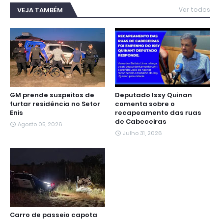
e
t
t
e
s
k
i
b
t
s
g
e
e
l
VEJA TAMBÉM
Ver todos
o
e
A
r
n
d
o
r
p
a
g
I
k
p
m
e
n
r
GM prende suspeitos de
Deputado Issy Quinan
furtar residência no Setor
comenta sobre o
Enis
recapeamento das ruas
de Cabeceiras
Agosto 05, 2026
Julho 31, 2026
Carro de passeio capota