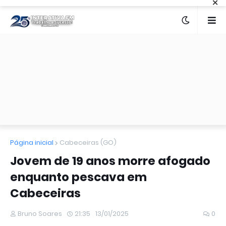
×
Página inicial
Cabeceiras (GO)
Jovem de 19 anos morre afogado
enquanto pescava em
Cabeceiras
Bruno Soares
21:35
13/01/2025
0