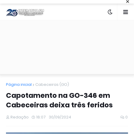
×
Página inicial
Cabeceiras (GO)
Capotamento na GO-346 em
Cabeceiras deixa três feridos
Redação
18:07
30/09/2024
0