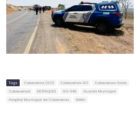
Tags
Cabeceiras (GO)
Cabeceiras-GO
Cabeceiras-Goiás
Cabeceiras1
DESTAQUES
GO-346
Guarda Municipal
Hospital Municipal de Cabeceiras
SAMU