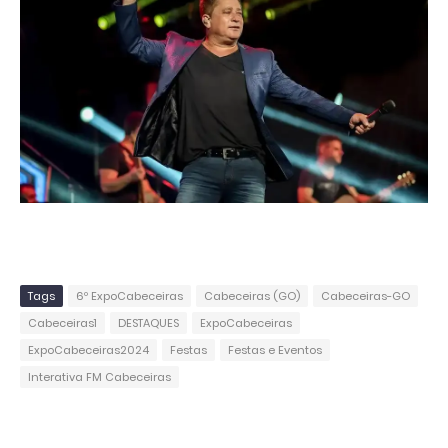
Tags
6º ExpoCabeceiras
Cabeceiras (GO)
Cabeceiras-GO
Cabeceiras1
DESTAQUES
ExpoCabeceiras
ExpoCabeceiras2024
Festas
Festas e Eventos
Interativa FM Cabeceiras