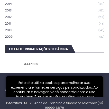
2014
(800)
2013
(1827)
2012
(288)
2011
(418)
2010
(146)
2009
(22)
TOTAL DE VISUALIZAÇÕES DE PÁGINA
4
4
1
7
1
9
6
Este site utiliza cookies para melhorar sua
experiência e fornecer serviços personalizados. Ao
Cookie Notice
continuar a navegar, você concorda com o uso
de cookies. Para mais informações, leia nossa
Interativa FM - 25 Anos de Trabalho e Sucesso! Telefone: (61)
Política de Privacidade
.
Aceitar
99999‑8879