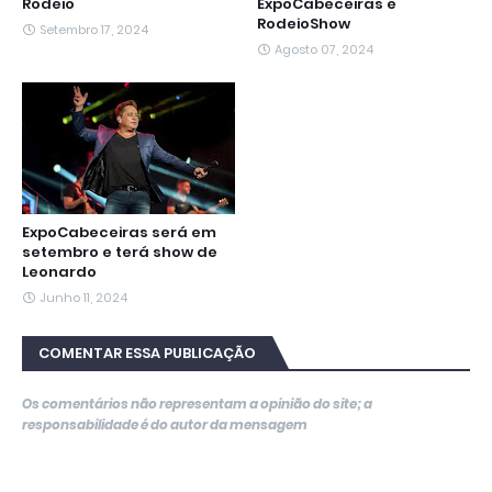
Rodeio
ExpoCabeceiras e
RodeioShow
Setembro 17, 2024
Agosto 07, 2024
ExpoCabeceiras será em
setembro e terá show de
Leonardo
Junho 11, 2024
COMENTAR ESSA PUBLICAÇÃO
Os comentários não representam a opinião do site; a
responsabilidade é do autor da mensagem