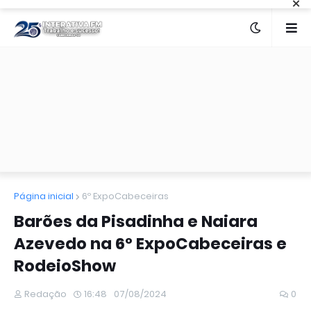
×
Página inicial
6º ExpoCabeceiras
Barões da Pisadinha e Naiara
Azevedo na 6º ExpoCabeceiras e
RodeioShow
Redação
16:48
07/08/2024
0