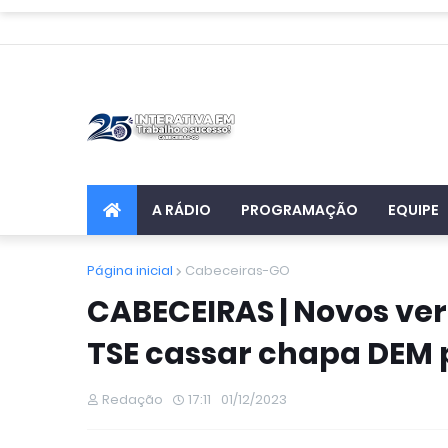
A RÁDIO
PROGRAMAÇÃO
EQUIPE
Página inicial
Cabeceiras-GO
CABECEIRAS | Novos v
TSE cassar chapa DEM 
Redação
17:11
01/12/2023