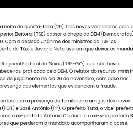
 noite de quarta-feira (29), três novos vereadores para 
perior Eleitoral (TSE) cassar a chapa do DEM (Democratas
0. Com a decisão unânime dos ministros do TSE, os
lberto do Táxi e Joviano Neto tiveram que deixar os mand
 Regional Eleitoral de Goiás (TRE-GO), que não havia
ceiras, praticada pelo DEM. O relator do recurso, minist
são de julgamento no dia 26 de novembro, com base nas
 presença dos elementos que evidenciam a fraude.
contou com a presença de familiares e amigos dos novos
(PDT) e José Antônio (PP). O prefeito Tuta, o vice-prefeit
 como o ex-prefeito Antônio Cardoso e o ex-vice prefeito 
res que perderam o mandato acompanharam a posse.