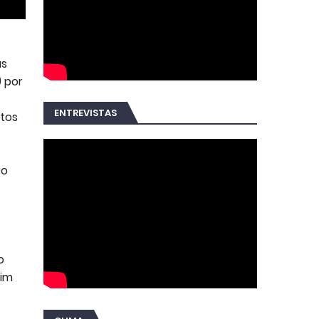
as
) por
ENTREVISTAS
atos
ro
o
Bim