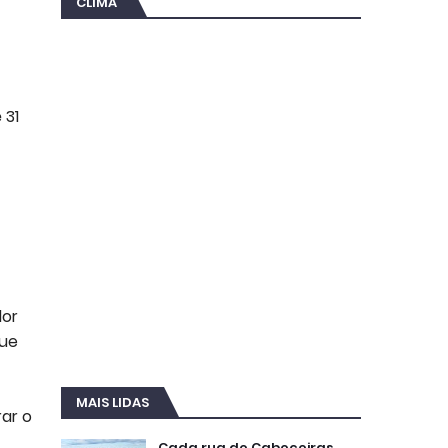
CLIMA
 31
dor
que
MAIS LIDAS
rar o
Cada rua de Cabeceiras