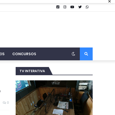
×
EIS
CONCURSOS
TV INTERATIVA
o
0