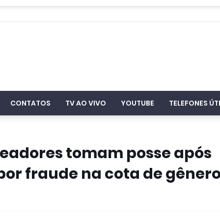
CONTATOS
TV AO VIVO
YOUTUBE
TELEFONES ÚT
ereadores tomam posse após
por fraude na cota de gêner