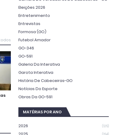
Eleições 2026
Entretenimento
Entrevistas
Formosa (GO)
Futebol Amador
 todos
GO-346
GO-591
Galeria Da Interativa
Garota Interativa
História De Cabeceiras-GO
Notícias Do Esporte
xas
Obras Da GO-591
MATÉRIAS POR ANO
2026
(125)
2025
(154)