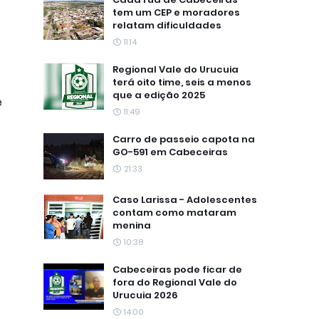
tem um CEP e moradores
relatam dificuldades
11:14
Regional Vale do Urucuia
terá oito time, seis a menos
que a edição 2025
e
11:49
Carro de passeio capota na
GO-591 em Cabeceiras
21:33
Caso Larissa - Adolescentes
contam como mataram
menina
10:38
Cabeceiras pode ficar de
fora do Regional Vale do
Urucuia 2026
14:00