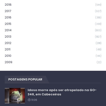
2018
(544)
2017
(607)
2016
(389)
2015
(368)
2014
(800)
2013
(1827)
2012
(288)
2011
(418)
2010
(146)
2009
(22)
POSTAGENS POPULAR
Idoso morre após ser atropelado na GO-
346, em Cabeceiras
11:06