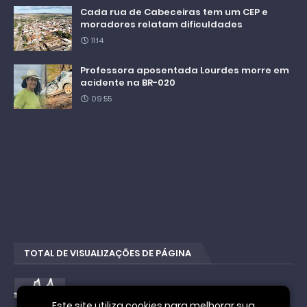
Cada rua de Cabeceiras tem um CEP e
moradores relatam dificuldades
11:14
Professora aposentada Lourdes morre em
acidente na BR-020
09:55
TOTAL DE VISUALIZAÇÕES DE PÁGINA
4
4
1
6
8
9
3
Este site utiliza cookies para melhorar sua