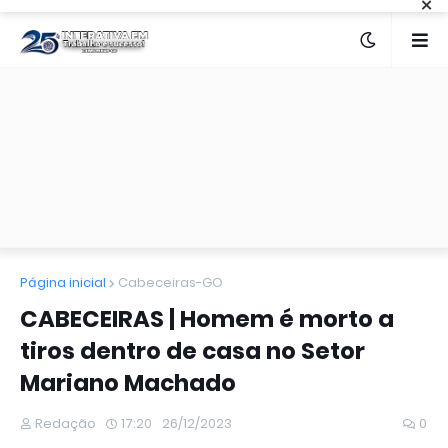
×
Página inicial
Cabeceiras-GO
CABECEIRAS | Homem é morto a
tiros dentro de casa no Setor
Mariano Machado
Redação
17:20
26/12/2023
0