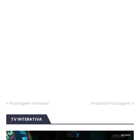
Postagem Anterior
Próxima Postagem
TV INTERATIVA