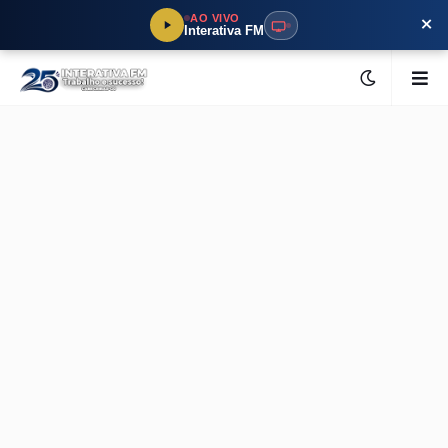
×
AO VIVO
Interativa FM