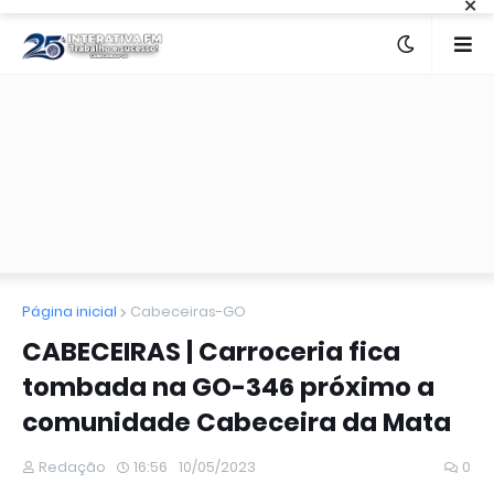
×
Página inicial
Cabeceiras-GO
CABECEIRAS | Carroceria fica
tombada na GO-346 próximo a
comunidade Cabeceira da Mata
Redação
16:56
10/05/2023
0