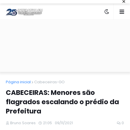
×
Página inicial
Cabeceiras-GO
CABECEIRAS: Menores são
flagrados escalando o prédio da
Prefeitura
Bruno Soares
21:05
09/11/2021
0