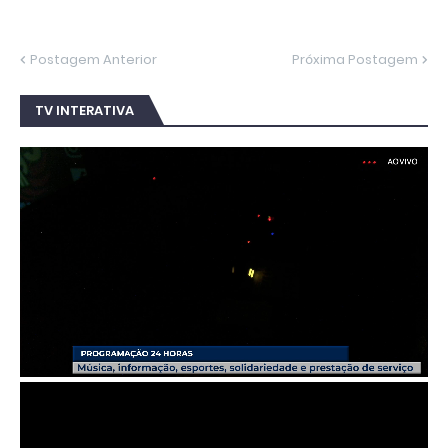
Postagem Anterior
Próxima Postagem
TV INTERATIVA