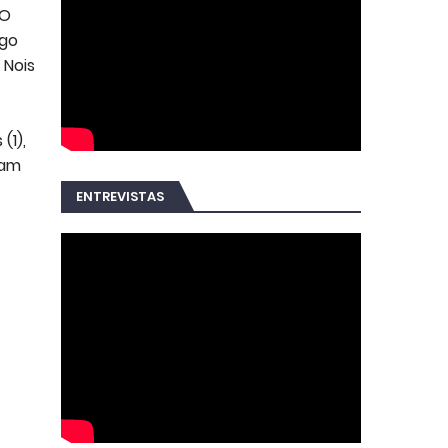
 O
ngo
 Nois
(1),
tam
ENTREVISTAS