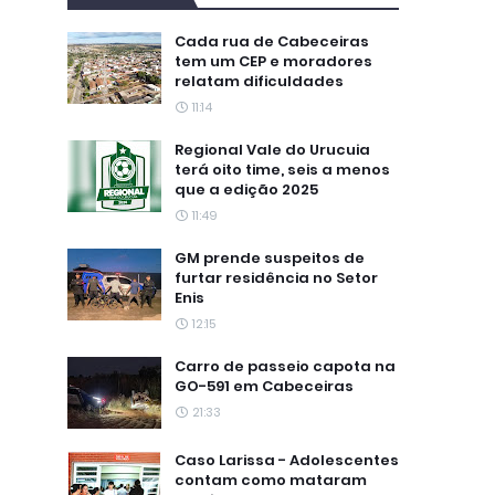
Cada rua de Cabeceiras
tem um CEP e moradores
relatam dificuldades
11:14
Regional Vale do Urucuia
terá oito time, seis a menos
que a edição 2025
11:49
GM prende suspeitos de
furtar residência no Setor
Enis
12:15
Carro de passeio capota na
GO-591 em Cabeceiras
21:33
Caso Larissa - Adolescentes
contam como mataram