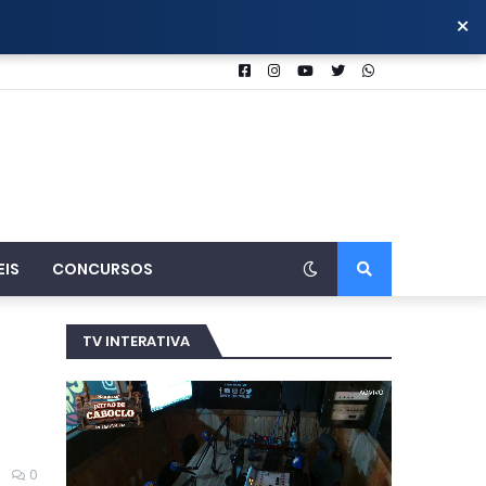
×
EIS
CONCURSOS
TV INTERATIVA
0