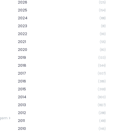
2026
(125)
2025
(154)
2024
(188)
2023
(81)
2022
(99)
2021
(55)
2020
(80)
2019
(133)
2018
(544)
2017
(607)
2016
(389)
2015
(368)
2014
(800)
2013
(1827)
2012
(288)
agem
2011
(418)
2010
(146)