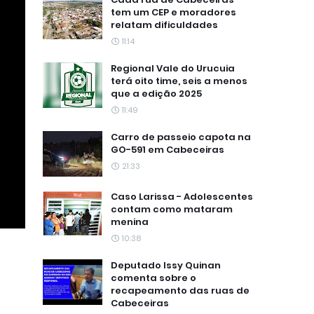
tem um CEP e moradores
relatam dificuldades
11:14
Regional Vale do Urucuia
terá oito time, seis a menos
que a edição 2025
11:49
Carro de passeio capota na
GO-591 em Cabeceiras
21:33
Caso Larissa - Adolescentes
contam como mataram
menina
10:38
Deputado Issy Quinan
comenta sobre o
recapeamento das ruas de
Cabeceiras