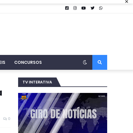
×
EIS
CONCURSOS
TV INTERATIVA
a
0