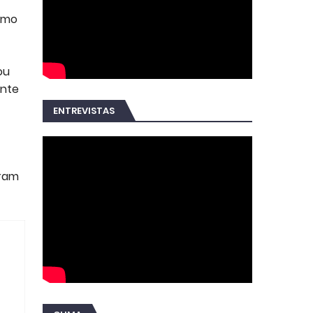
imo
ou
ente
ENTREVISTAS
aram