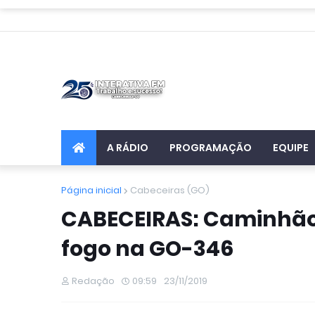
A RÁDIO
PROGRAMAÇÃO
EQUIPE
Página inicial
Cabeceiras (GO)
CABECEIRAS: Caminhão
fogo na GO-346
Redação
09:59
23/11/2019