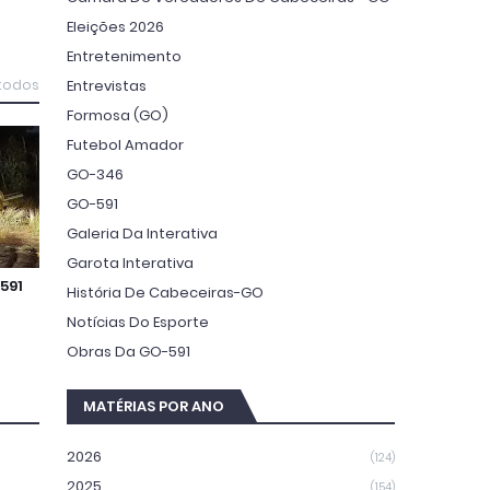
Eleições 2026
Entretenimento
Entrevistas
 todos
Formosa (GO)
Futebol Amador
GO-346
GO-591
Galeria Da Interativa
Garota Interativa
591
História De Cabeceiras-GO
Notícias Do Esporte
Obras Da GO-591
MATÉRIAS POR ANO
2026
(124)
2025
(154)