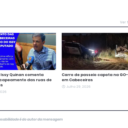
Ver
Issy Quinan comenta
Carro de passeio capota na GO-
ecapeamento das ruas de
em Cabeceiras
as
Julho 29, 2026
 2026
onsabilidade é do autor da mensagem