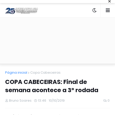
×
Página inicial
Copa Cabeceiras
COPA CABECEIRAS: Final de
semana acontece a 3º rodada
Bruno Soares
13:46
10/10/2019
0