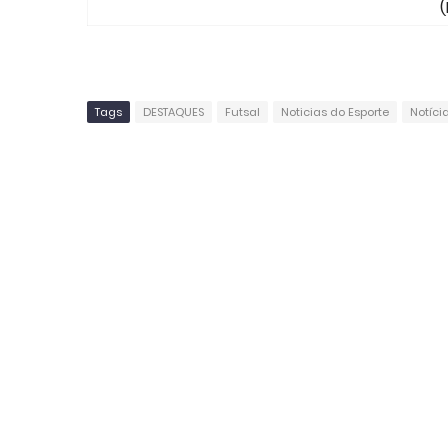
(
Tags
DESTAQUES
Futsal
Noticias do Esporte
Notíci