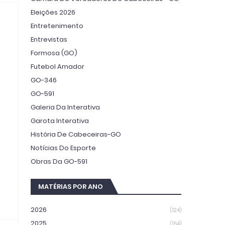
Eleições 2026
Entretenimento
Entrevistas
Formosa (GO)
Futebol Amador
GO-346
GO-591
Galeria Da Interativa
Garota Interativa
História De Cabeceiras-GO
Notícias Do Esporte
Obras Da GO-591
MATÉRIAS POR ANO
2026
(124)
2025
(154)