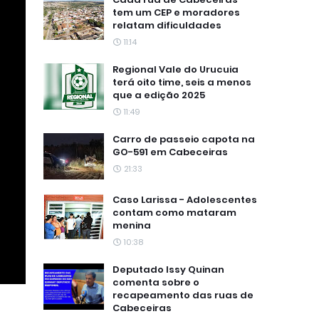
tem um CEP e moradores
relatam dificuldades
11:14
Regional Vale do Urucuia
terá oito time, seis a menos
que a edição 2025
11:49
Carro de passeio capota na
GO-591 em Cabeceiras
21:33
Caso Larissa - Adolescentes
contam como mataram
menina
10:38
Deputado Issy Quinan
comenta sobre o
recapeamento das ruas de
Cabeceiras