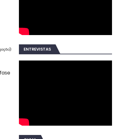
ENTREVISTAS
lgação))
 fase