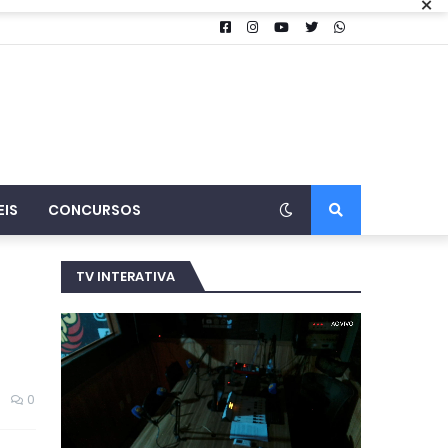
×
EIS
CONCURSOS
TV INTERATIVA
0