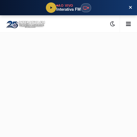
×
AO VIVO
Interativa FM