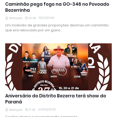
Caminhão pega fogo na GO-346 no Povoado
Bezerrinha
11/02/2026
Redação
10:40
Um incêndio de grandes proporções destruiu um caminhão
que era rebocado por um guinc…
Aniversário do Distrito Bezerra terá show do
Paraná
03/09/2025
Redação
17:42
Confira abaixo a programação completa.