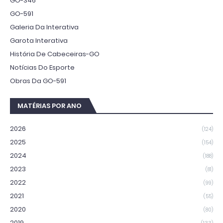
GO-346
GO-591
Galeria Da Interativa
Garota Interativa
História De Cabeceiras-GO
Notícias Do Esporte
Obras Da GO-591
MATÉRIAS POR ANO
2026
(124)
2025
(154)
2024
(188)
2023
(81)
2022
(99)
2021
(55)
2020
(80)
2019