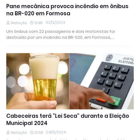
Pane mecânica provoca incêndio em ônibus
na BR-020 em Formosa
02/12/2024
Redação
15:48
Um ônibus com 22 passageiros e dois motoristas foi
destruído por um incêndio na BR-020, em Formosa,…
Cabeceiras terá "Lei Seca" durante a Eleição
Municipal 2024
04/10/2024
Redação
10:58