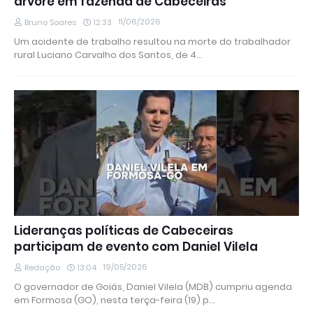
árvore em fazenda de Cabeceiras
11/06/2026
Bruno Soares
12:33
Um acidente de trabalho resultou na morte do trabalhador
rural Luciano Carvalho dos Santos, de 4…
Lideranças políticas de Cabeceiras
participam de evento com Daniel Vilela
19/05/2026
Redação
13:04
O governador de Goiás, Daniel Vilela (MDB) cumpriu agenda
em Formosa (GO), nesta terça-feira (19) p…