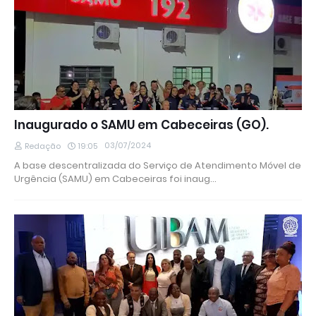
Inaugurado o SAMU em Cabeceiras (GO).
03/07/2024
Redação
19:05
A base descentralizada do Serviço de Atendimento Móvel de
Urgência (SAMU) em Cabeceiras foi inaug…