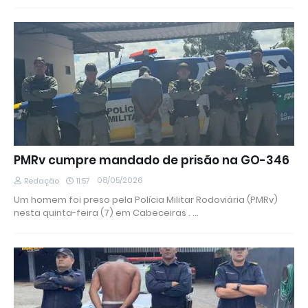
PMRv cumpre mandado de prisão na GO-346
08/05/2026
Redação
11:57
Um homem foi preso pela Polícia Militar Rodoviária (PMRv)
nesta quinta-feira (7) em Cabeceiras . …