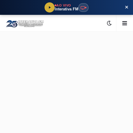
×
AO VIVO
Interativa FM