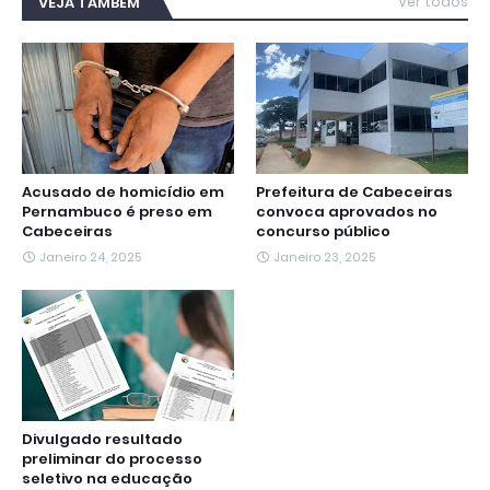
VEJA TAMBÉM
Ver todos
o
e
A
r
n
d
o
r
p
a
g
I
k
p
m
e
n
r
Acusado de homicídio em
Prefeitura de Cabeceiras
Pernambuco é preso em
convoca aprovados no
Cabeceiras
concurso público
Janeiro 24, 2025
Janeiro 23, 2025
Divulgado resultado
preliminar do processo
seletivo na educação