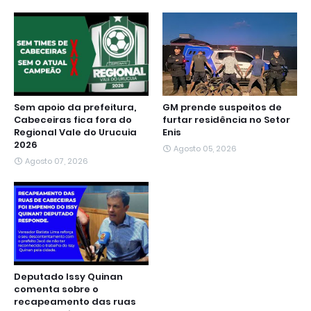
o
r
p
a
g
I
k
p
m
e
n
r
Sem apoio da prefeitura,
GM prende suspeitos de
Cabeceiras fica fora do
furtar residência no Setor
Regional Vale do Urucuia
Enis
2026
Agosto 05, 2026
Agosto 07, 2026
Deputado Issy Quinan
comenta sobre o
recapeamento das ruas