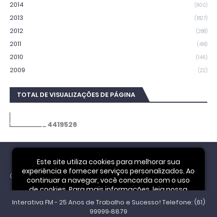
2014
(800)
2013
(1827)
2012
(288)
2011
(418)
2010
(146)
2009
(22)
TOTAL DE VISUALIZAÇÕES DE PÁGINA
4
4
1
9
5
2
6
Este site utiliza cookies para melhorar sua
experiência e fornecer serviços personalizados. Ao
Cookie Notice
continuar a navegar, você concorda com o uso
de cookies. Para mais informações, leia nossa
Interativa FM - 25 Anos de Trabalho e Sucesso! Telefone: (61)
Política de Privacidade
.
Aceitar
99999‑8879