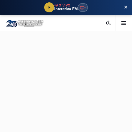
×
AO VIVO
Interativa FM