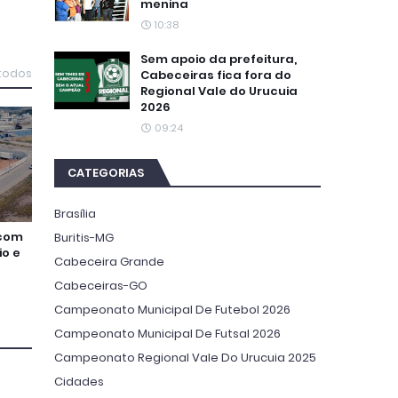
menina
10:38
Sem apoio da prefeitura,
 todos
Cabeceiras fica fora do
Regional Vale do Urucuia
2026
09:24
CATEGORIAS
Brasília
 com
Buritis-MG
io e
Cabeceira Grande
Cabeceiras-GO
Campeonato Municipal De Futebol 2026
Campeonato Municipal De Futsal 2026
Campeonato Regional Vale Do Urucuia 2025
Cidades