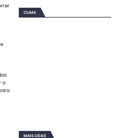
rrer
CLIMA
se
o
das
r a
para
MAIS LIDAS