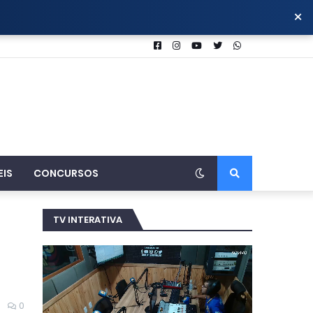
×
EIS
CONCURSOS
TV INTERATIVA
0