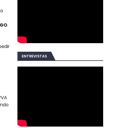
ão
/GO
.
pedir
ENTREVISTAS
IPVA
ando