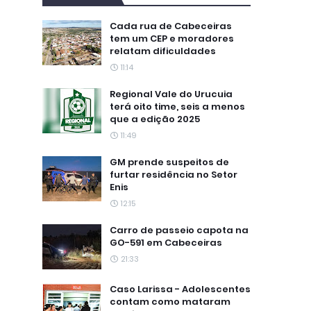
Cada rua de Cabeceiras
tem um CEP e moradores
relatam dificuldades
11:14
Regional Vale do Urucuia
terá oito time, seis a menos
que a edição 2025
11:49
GM prende suspeitos de
furtar residência no Setor
Enis
12:15
Carro de passeio capota na
GO-591 em Cabeceiras
21:33
Caso Larissa - Adolescentes
contam como mataram