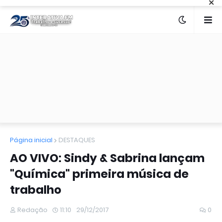
×
Página inicial
DESTAQUES
AO VIVO: Sindy & Sabrina lançam
"Química" primeira música de
trabalho
Redação
11:10
29/12/2017
0