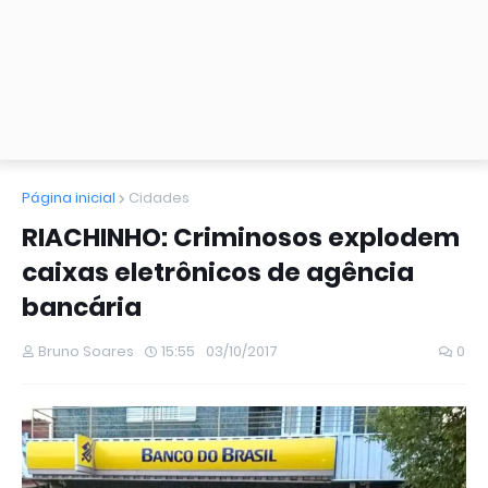
Página inicial
Cidades
RIACHINHO: Criminosos explodem
caixas eletrônicos de agência
bancária
Bruno Soares
15:55
03/10/2017
0