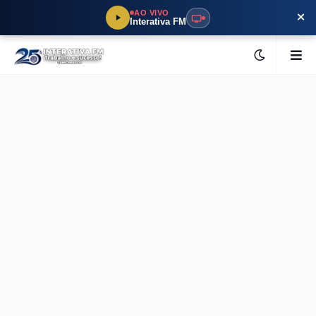
×
AO VIVO
Interativa FM