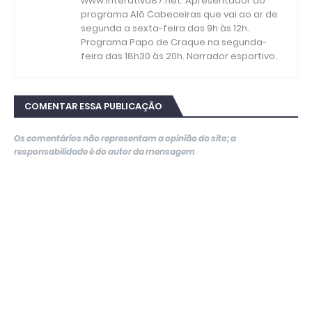
www.interativa87.net. Apresentador do
programa Alô Cabeceiras que vai ao ar de
segunda a sexta-feira das 9h às 12h.
Programa Papo de Craque na segunda-
feira das 18h30 às 20h. Narrador esportivo.
COMENTAR ESSA PUBLICAÇÃO
Os comentários não representam a opinião do site; a
responsabilidade é do autor da mensagem