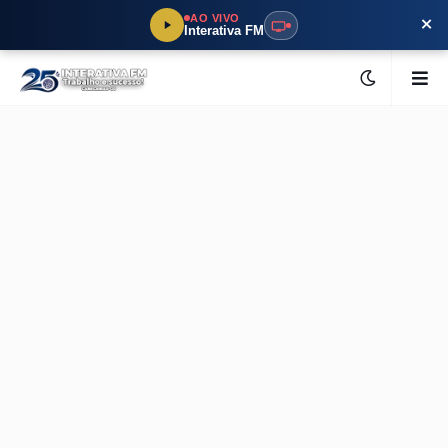
×
AO VIVO
Interativa FM