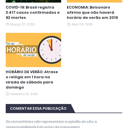
COVID-19: Brasil registra
ECONOMIA: Bolsonaro
3.417 casos confirmados e
afirma que não haverá
92 mortes
horário de verão em 2019
Março 27, 2020
Abril 06, 2019
HORÁRIO DE VERÃO: Atrase
o relógio em 1 hora na
virada de sábado para
domingo
Fevereiro 16, 2019
COMENTAR ESSA PUBLICAÇÃO
Os comentários não representam a opinião do site; a
responsabilidade é do autor da mensagem