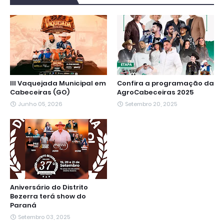
o
e
A
r
n
d
o
r
p
a
g
I
k
p
m
e
n
r
III Vaquejada Municipal em
Confira a programação da
Cabeceiras (GO)
AgroCabeceiras 2025
Junho 05, 2026
Setembro 20, 2025
Aniversário do Distrito
Bezerra terá show do
Paraná
Setembro 03, 2025