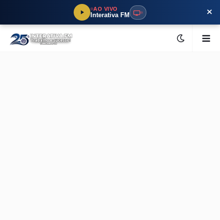
×
AO VIVO
Interativa FM