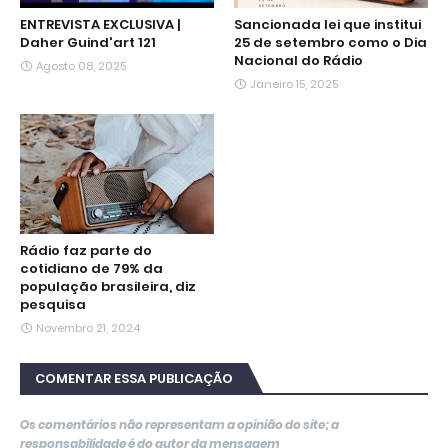
ENTREVISTA EXCLUSIVA |
Sancionada lei que institui
Daher Guind'art 121
25 de setembro como o Dia
Nacional do Rádio
Agosto 08, 2025
Janeiro 15, 2025
Rádio faz parte do
cotidiano de 79% da
população brasileira, diz
pesquisa
Novembro 21, 2024
COMENTAR ESSA PUBLICAÇÃO
Os comentários não representam a opinião do site; a
responsabilidade é do autor da mensagem