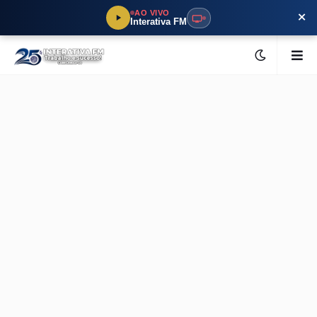
×
AO VIVO
Interativa FM