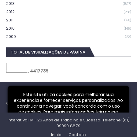
2013
(1827)
2012
(288)
2011
(418)
2010
(146)
2009
(22)
TOTAL DE VISUALIZAÇÕES DE PÁGINA
4
4
1
7
7
8
5
Este site utiliza cookies para melhorar sua
experiência e fornecer serviços personalizados. Ao
Cookie Notice
continuar a navegar, você concorda com o uso
de cookies. Para mais informações, leia nossa
Interativa FM - 25 Anos de Trabalho e Sucesso! Telefone: (61)
Política de Privacidade
.
Aceitar
99999‑8879
Inicio
Contato