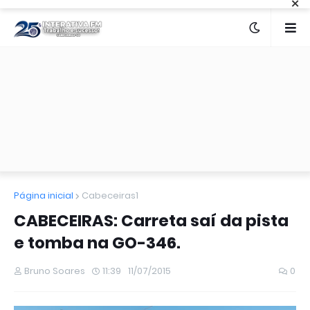
×
Página inicial
Cabeceiras1
CABECEIRAS: Carreta saí da pista
e tomba na GO-346.
Bruno Soares
11:39
11/07/2015
0